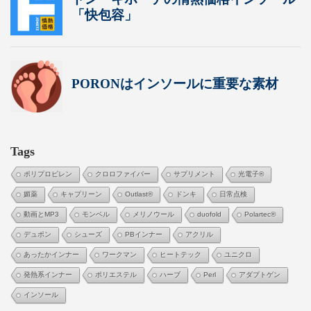
Tags
ポリプロピレン
クロロファイバー
サプリメント
光電子®
媚薬
キャプリーン
Outlast®
ドンキ
日常点検
動画とMP3
モンベル
メリノウール
duofold
Polartec®
デュポン
シューズ
PBインナー
アクリル
あったかインナー
ワークマン
ヒートテック
ユニクロ
発熱系インナー
ポリエステル
ハーブ
Perl
アダプトゲン
インソール