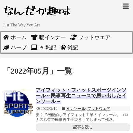
Just The Way You Are
ホーム
暖インナー
フットウエア
ハーブ
PC雑記
雑記
「
2022年05月
」
一覧
アイフィット・フィットスポーツインソ
ール～民事再生ニュースで思い出したイ
ンソール～
2022/5/12
インソール
,
フットウェア
安くて機能的なアイフィット工業のインソール。コロ
ナの影響で民事再生手続きしてしまって残念。
記事を読む