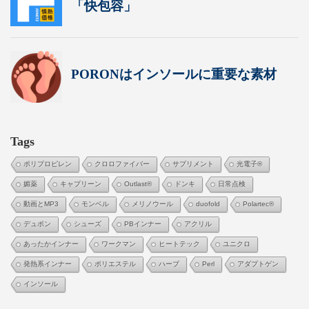
Tags
ポリプロピレン
クロロファイバー
サプリメント
光電子®
媚薬
キャプリーン
Outlast®
ドンキ
日常点検
動画とMP3
モンベル
メリノウール
duofold
Polartec®
デュポン
シューズ
PBインナー
アクリル
あったかインナー
ワークマン
ヒートテック
ユニクロ
発熱系インナー
ポリエステル
ハーブ
Perl
アダプトゲン
インソール