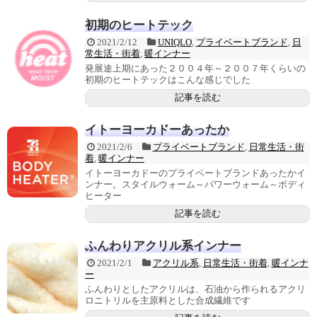
初期のヒートテック
2021/2/12
UNIQLO
,
プライベートブランド
,
日
常生活・街着
,
暖インナー
発展途上期にあった２００４年～２００７年くらいの
初期のヒートテックはこんな感じでした
記事を読む
イトーヨーカドーあったか
2021/2/6
プライベートブランド
,
日常生活・街
着
,
暖インナー
イトーヨーカドーのプライベートブランドあったかイ
ンナー。スタイルウォーム～パワーウォーム～ボディ
ヒーター
記事を読む
ふんわりアクリル系インナー
2021/2/1
アクリル系
,
日常生活・街着
,
暖インナ
ー
ふんわりとしたアクリルは、石油から作られるアクリ
ロニトリルを主原料とした合成繊維です