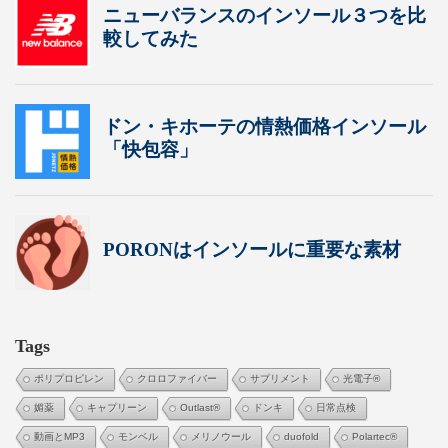
Tags
ポリプロピレン
クロロファイバー
サプリメント
光電子®
媚薬
キャプリーン
Outlast®
ドンキ
日常点検
動画とMP3
モンベル
メリノウール
duofold
Polartec®