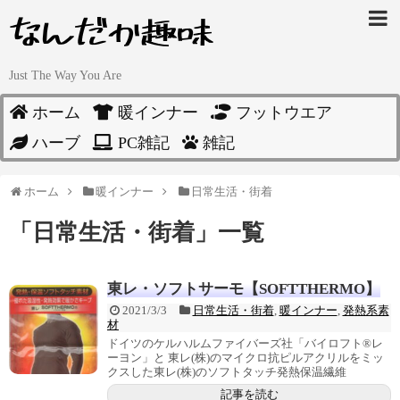
Just The Way You Are
ホーム
暖インナー
フットウエア
ハーブ
PC雑記
雑記
ホーム
暖インナー
日常生活・街着
「
日常生活・街着
」
一覧
東レ・ソフトサーモ【SOFTTHERMO】
2021/3/3
日常生活・街着
,
暖インナー
,
発熱系素
材
ドイツのケルハルムファイバーズ社「バイロフト®レ
ーヨン」と 東レ(株)のマイクロ抗ピルアクリルをミッ
クスした東レ(株)のソフトタッチ発熱保温繊維
記事を読む