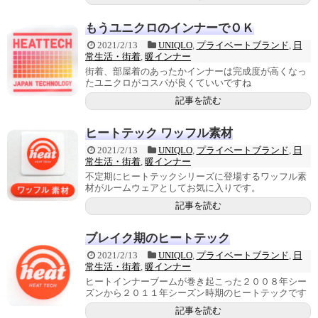
もうユニクロのインナーでＯＫ
2021/2/13
UNIQLO
,
プライベートブランド
,
日
常生活・街着
,
暖インナー
街着、部屋着のあったかインナーは完成度が高くなっ
たユニクロがコスパが良くていいですね
記事を読む
ヒートテック ワッフル素材
2021/2/13
UNIQLO
,
プライベートブランド
,
日
常生活・街着
,
暖インナー
不定期にヒートテックシリーズに登場するワッフル素
材がルームウェアとしてお気に入りです。
記事を読む
ブレイク期のヒートテック
2021/2/13
UNIQLO
,
プライベートブランド
,
日
常生活・街着
,
暖インナー
ヒートインナーブームが巻き起こった２００８年シー
ズンから２０１１年シーズン時期のヒートテックです
記事を読む