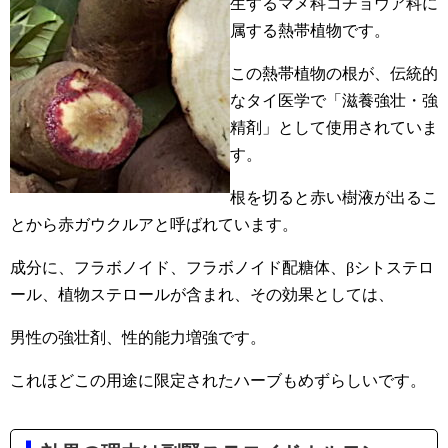
生するマメ科コチョウア科に
属する熱帯植物です。
この熱帯植物の根が、伝統的
なタイ医学で「滋養強壮・強
精剤」として使用されていま
す。
根を切ると赤い樹液が出るこ
とから赤ガウクルアと呼ばれています。
成分に、フラボノイド、フラボノイド配糖体、βシトステロ
ール、植物ステロールが含まれ、その効果としては、
男性の強壮剤、性的能力増強です。
これほどこの用途に限定されたハーブもめずらしいです。