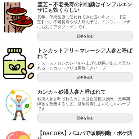
霊芝～不老長寿の神仙薬はインフルエン
ザにも効くらしい
長年、伝統医療に使われてきた固いキノコ、【霊
芝】は、不老長寿や成人病の予防、インフルエンザ
にも効くアダプトゲンです。
記事を読む
トンカットアリ～マレーシア人参と呼ば
れて
テストステロンのレベルを上げる効果があると言わ
れるトンカットアリは男性向きハーブ
記事を読む
カンカ～砂漠人参と呼ばれて
砂漠人参と呼ばれるカンカは血管拡張効果、更年期
障害を改善するなど、健康長寿によいらしいハーブ
です。
記事を読む
【BACOPA】バコパで頭脳明晰・ボケ防
止