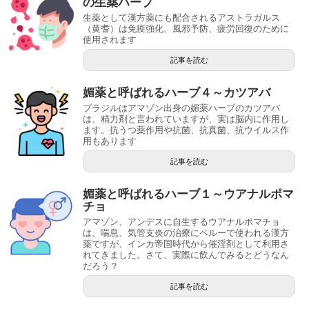
の生薬ハーブ
生薬として漢方薬にも配合されるアストラガルス
（黄耆）は免疫強化、風邪予防、疲労回復のために
使用されます
記事を読む
媚薬と呼ばれるハーブ４～カツアバ
ブラジルはアマゾン出身の媚薬ハーブのカツアバ
は、精力剤と言われていますが、実は脳内に作用し
ます。抗うつ薬作用や抗菌、抗真菌、抗ウイルス作
用もあります
記事を読む
媚薬と呼ばれるハーブ１～ウアナルポマ
チョ
アマゾン、アンデスに自生するウアナルポマチョ
は、喘息、気管支炎の治療にペルーで使われる漢方
薬ですが、インカ帝国時代から催淫剤として利用さ
れてきました。さて、実際に飲んでみるとどうなん
だろう？
記事を読む