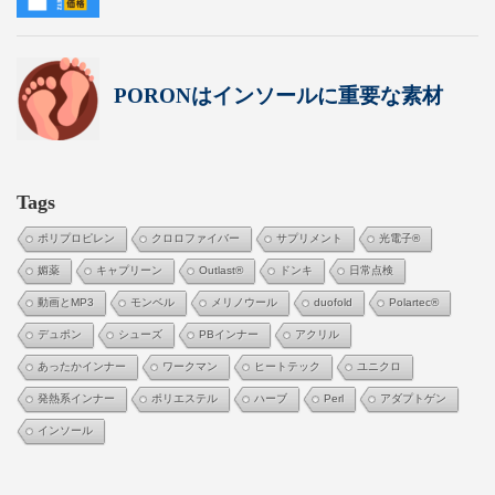
Tags
ポリプロピレン
クロロファイバー
サプリメント
光電子®
媚薬
キャプリーン
Outlast®
ドンキ
日常点検
動画とMP3
モンベル
メリノウール
duofold
Polartec®
デュポン
シューズ
PBインナー
アクリル
あったかインナー
ワークマン
ヒートテック
ユニクロ
発熱系インナー
ポリエステル
ハーブ
Perl
アダプトゲン
インソール