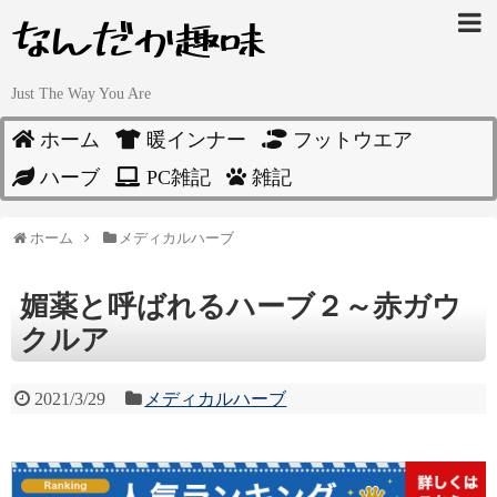
Just The Way You Are
ホーム
暖インナー
フットウエア
ハーブ
PC雑記
雑記
ホーム
メディカルハーブ
媚薬と呼ばれるハーブ２～赤ガウ
クルア
2021/3/29
メディカルハーブ